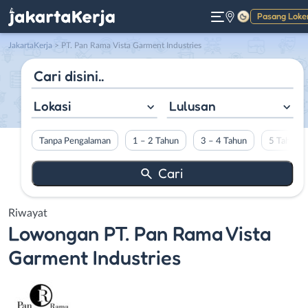
Pasang Loke
Gelap
JakartaKerja
>
PT. Pan Rama Vista Garment Industries
Lokasi
Lulusan
Tanpa Pengalaman
1 – 2 Tahun
3 – 4 Tahun
5 Tahun L
Riwayat
Lowongan
PT. Pan Rama Vista
Garment Industries