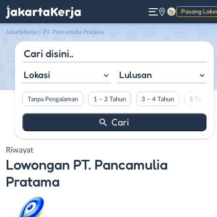
Pasang Loke
Gelap
JakartaKerja
>
PT. Pancamulia Pratama
Lokasi
Lulusan
Tanpa Pengalaman
1 – 2 Tahun
3 – 4 Tahun
5 Tahun L
Riwayat
Lowongan
PT. Pancamulia
Pratama