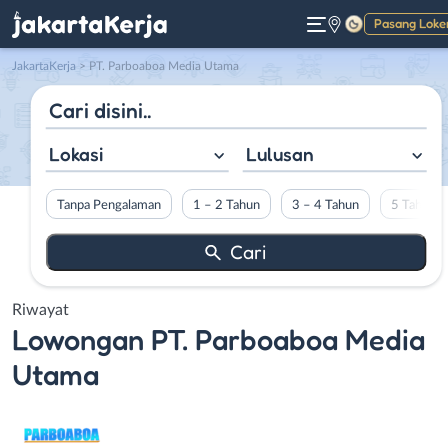
Pasang Loke
Gelap
JakartaKerja
>
PT. Parboaboa Media Utama
Lokasi
Lulusan
Tanpa Pengalaman
1 – 2 Tahun
3 – 4 Tahun
5 Tahun L
Riwayat
Lowongan
PT. Parboaboa Media
Utama