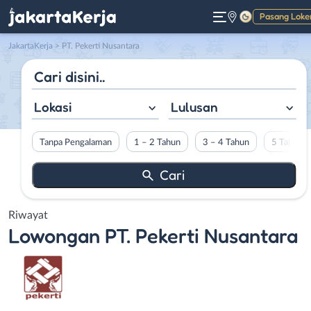
Pasang Loke
Gelap
JakartaKerja
>
PT. Pekerti Nusantara
Lokasi
Lulusan
Tanpa Pengalaman
1 – 2 Tahun
3 – 4 Tahun
5 Tahun L
Riwayat
Lowongan
PT. Pekerti Nusantara