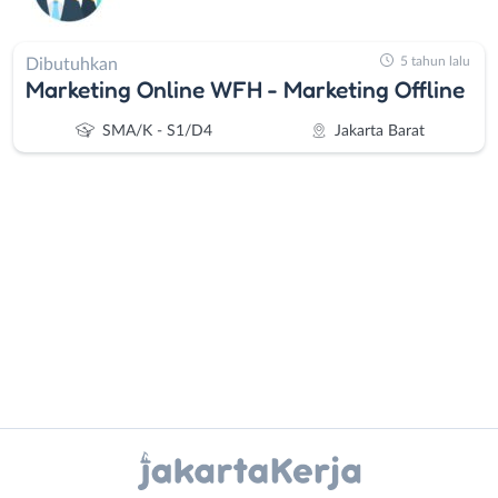
5 tahun lalu
Dibutuhkan
Marketing Online WFH - Marketing Offline
SMA/K - S1/D4
Jakarta Barat
Administrasi
Bebas
Ahli
(Remote
Gizi
Work)
Ahli
Bekasi
Instagram
WhatsApp
Kecantikan
Bogor
Analis
Depok
X - Twitter
Telegram
/
Jakarta
Peneliti
Barat
Kanal Lainnya..
Animator
Jakarta