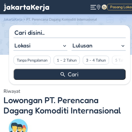
Pasang Loke
Gelap
JakartaKerja
>
PT. Perencana Dagang Komoditi Internasional
Lokasi
Lulusan
Tanpa Pengalaman
1 – 2 Tahun
3 – 4 Tahun
5 Tahun L
Riwayat
Lowongan
PT. Perencana
Dagang Komoditi Internasional