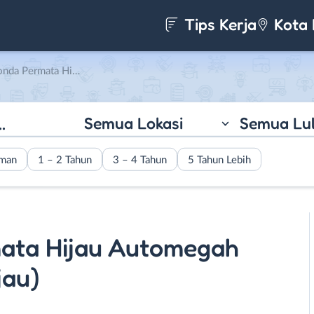
Tips Kerja
Kota 
a Permata Hijau)
Semua Lokasi
Semua Lu
aman
1 – 2 Tahun
3 – 4 Tahun
5 Tahun Lebih
mata Hijau Automegah
jau)