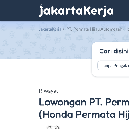
JakartaKerja
>
PT. Permata Hijau Automegah (Hond
Tanpa Pengal
Riwayat
Lowongan
PT. Per
(Honda Permata Hi