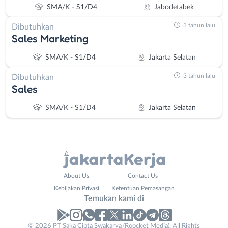
SMA/K - S1/D4
Jabodetabek
3 tahun lalu
Dibutuhkan
Sales Marketing
SMA/K - S1/D4
Jakarta Selatan
3 tahun lalu
Dibutuhkan
Sales
SMA/K - S1/D4
Jakarta Selatan
Administrasi
Bebas
About Us
Contact Us
Ahli
(Remote
Kebijakan Privasi
Ketentuan Pemasangan
Gizi
Work)
Temukan kami di
Ahli
Bekasi
Kecantikan
Bogor
© 2026 PT Saka Cipta Swakarya (Roocket Media). All Rights