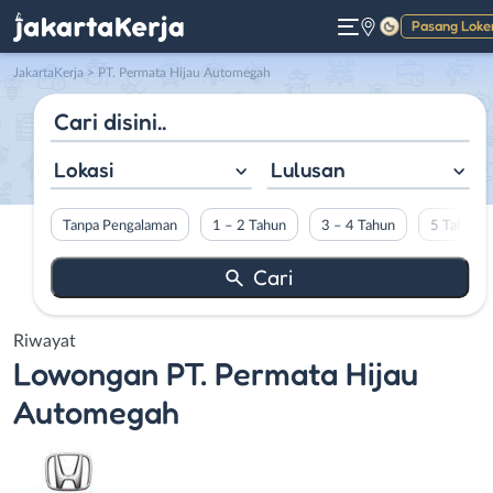
Pasang Loke
Gelap
JakartaKerja
>
PT. Permata Hijau Automegah
Lokasi
Lulusan
Tanpa Pengalaman
1 – 2 Tahun
3 – 4 Tahun
5 Tahun L
Riwayat
Lowongan
PT. Permata Hijau
Automegah