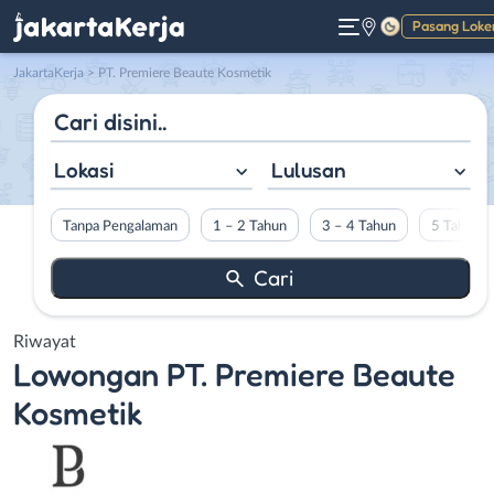
Pasang Loke
Gelap
JakartaKerja
>
PT. Premiere Beaute Kosmetik
Lokasi
Lulusan
Tanpa Pengalaman
1 – 2 Tahun
3 – 4 Tahun
5 Tahun L
Riwayat
Lowongan
PT. Premiere Beaute
Kosmetik