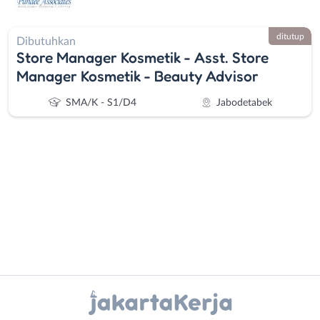
ditutup
Dibutuhkan
Store Manager Kosmetik - Asst. Store
Manager Kosmetik - Beauty Advisor
SMA/K - S1/D4
Jabodetabek
Administrasi
Bebas
Ahli
(Remote
Gizi
Work)
Instagram
WhatsApp
Ahli
Bekasi
Kecantikan
Bogor
X - Twitter
Telegram
Analis
Depok
/
Jakarta
Kanal Lainnya..
Peneliti
Barat