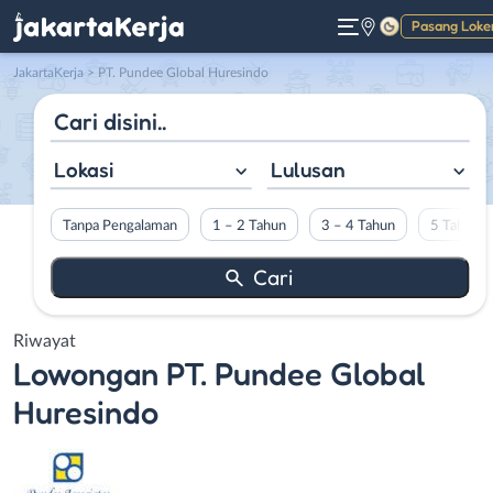
Pasang Loke
Gelap
JakartaKerja
>
PT. Pundee Global Huresindo
Lokasi
Lulusan
Tanpa Pengalaman
1 – 2 Tahun
3 – 4 Tahun
5 Tahun L
Riwayat
Lowongan
PT. Pundee Global
Huresindo