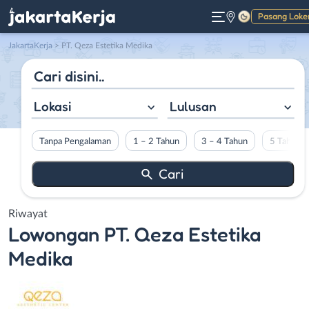
Pasang Loke
Gelap
JakartaKerja
>
PT. Qeza Estetika Medika
Lokasi
Lulusan
Tanpa Pengalaman
1 – 2 Tahun
3 – 4 Tahun
5 Tahun L
Riwayat
Lowongan
PT. Qeza Estetika
Medika