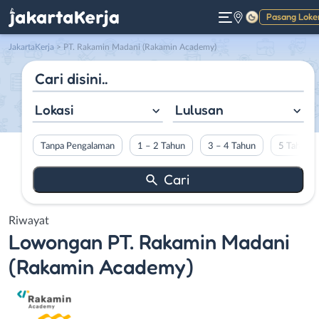
Pasang Loke
Gelap
JakartaKerja
>
PT. Rakamin Madani (Rakamin Academy)
Lokasi
Lulusan
Tanpa Pengalaman
1 – 2 Tahun
3 – 4 Tahun
5 Tahun L
Riwayat
Lowongan
PT. Rakamin Madani
(Rakamin Academy)