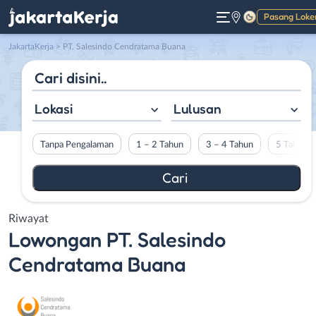
Pasang Loke
Gelap
JakartaKerja
>
PT. Salesindo Cendratama Buana
Lokasi
Lulusan
Tanpa Pengalaman
1 – 2 Tahun
3 – 4 Tahun
5 Tahun L
Riwayat
Lowongan
PT. Salesindo
Cendratama Buana