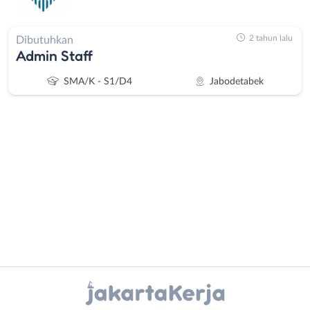
2 tahun lalu
Dibutuhkan
Admin Staff
SMA/K - S1/D4
Jabodetabek
Administrasi
Bebas
Ahli
(Remote
Gizi
Work)
Ahli
Bekasi
Instagram
WhatsApp
Kecantikan
Bogor
Analis
Depok
X - Twitter
Telegram
/
Jakarta
Peneliti
Barat
Kanal Lainnya..
Animator
Jakarta