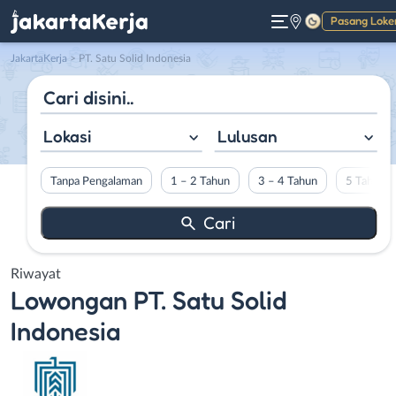
Pasang Loke
Gelap
JakartaKerja
>
PT. Satu Solid Indonesia
Lokasi
Lulusan
Tanpa Pengalaman
1 – 2 Tahun
3 – 4 Tahun
5 Tahun L
Riwayat
Lowongan
PT. Satu Solid
Indonesia