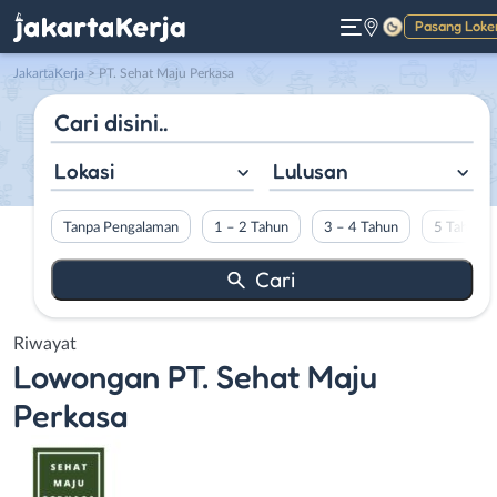
Pasang Loke
Gelap
JakartaKerja
>
PT. Sehat Maju Perkasa
Lokasi
Lulusan
Tanpa Pengalaman
1 – 2 Tahun
3 – 4 Tahun
5 Tahun L
Riwayat
Lowongan
PT. Sehat Maju
Perkasa