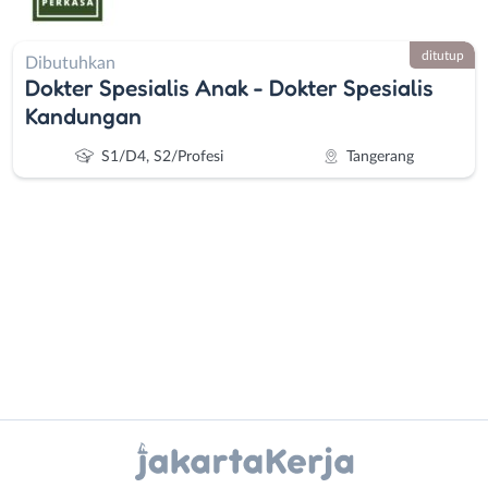
ditutup
Dibutuhkan
Dokter Spesialis Anak - Dokter Spesialis
Kandungan
S1/D4, S2/Profesi
Tangerang
Administrasi
Bebas
Ahli
(Remote
Gizi
Work)
Instagram
WhatsApp
Ahli
Bekasi
Kecantikan
Bogor
X - Twitter
Telegram
Analis
Depok
/
Jakarta
Kanal Lainnya..
Peneliti
Barat