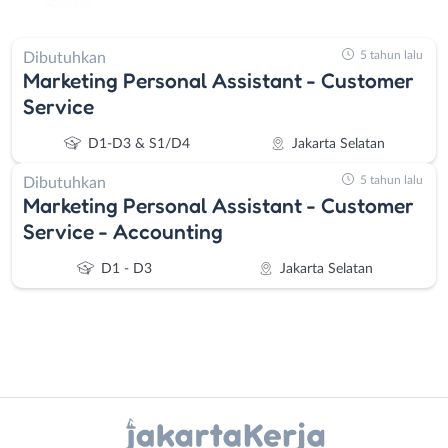
5 tahun lalu
Dibutuhkan
Marketing Personal Assistant - Customer
Service
D1-D3 & S1/D4
Jakarta Selatan
5 tahun lalu
Dibutuhkan
Marketing Personal Assistant - Customer
Service - Accounting
D1 - D3
Jakarta Selatan
Instagram
WhatsApp
Administrasi
Bebas
X - Twitter
Telegram
Ahli
(Remote
Gizi
Work)
Kanal Lainnya..