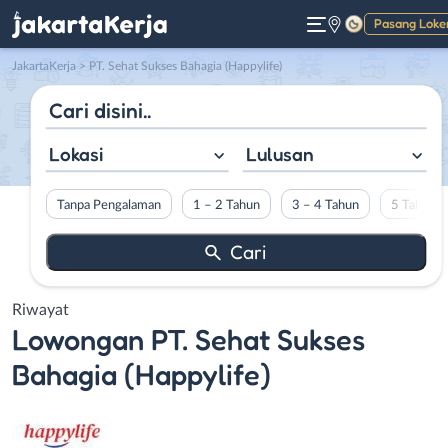
Pasang Loke
Gelap
JakartaKerja
>
PT. Sehat Sukses Bahagia (Happylife)
Lokasi
Lulusan
Tanpa Pengalaman
1 – 2 Tahun
3 – 4 Tahun
5 Tahun L
Riwayat
Lowongan
PT. Sehat Sukses
Bahagia (Happylife)