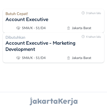
3 tahun lalu
Butuh Cepat!
Account Executive
SMA/K - S1/D4
Jakarta Barat
4 tahun lalu
Dibutuhkan
Account Executive - Marketing
Development
SMA/K - S1/D4
Jakarta Barat
Instagram
WhatsApp
Administrasi
Bebas
X - Twitter
Telegram
Ahli
(Remote
Gizi
Work)
Kanal Lainnya..
Ahli
Bekasi