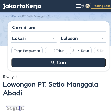
Pasang Loke
Gelap
JakartaKerja
>
PT. Setia Manggala Abadi
Lokasi
Lulusan
Tanpa Pengalaman
1 – 2 Tahun
3 – 4 Tahun
5 Tahun L
Riwayat
Lowongan
PT. Setia Manggala
Abadi