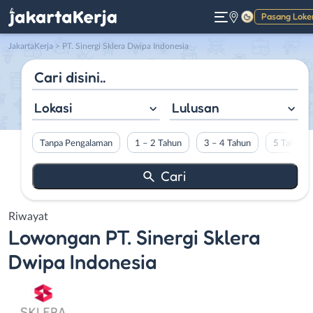
Pasang Loke
Gelap
JakartaKerja
>
PT. Sinergi Sklera Dwipa Indonesia
Lokasi
Lulusan
Tanpa Pengalaman
1 – 2 Tahun
3 – 4 Tahun
5 Tahun L
Riwayat
Lowongan
PT. Sinergi Sklera
Dwipa Indonesia