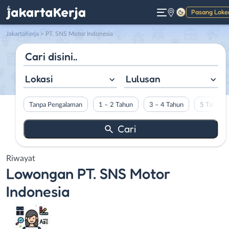
Pasang Loke
Gelap
JakartaKerja
>
PT. SNS Motor Indonesia
Lokasi
Lulusan
Tanpa Pengalaman
1 – 2 Tahun
3 – 4 Tahun
5 Tahun L
Riwayat
Lowongan
PT. SNS Motor
Indonesia