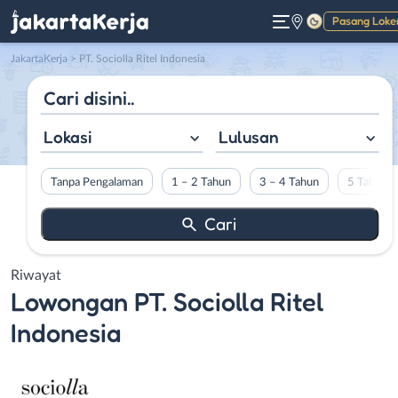
Pasang Loke
Gelap
JakartaKerja
>
PT. Sociolla Ritel Indonesia
Lokasi
Lulusan
Tanpa Pengalaman
1 – 2 Tahun
3 – 4 Tahun
5 Tahun L
Riwayat
Lowongan
PT. Sociolla Ritel
Indonesia