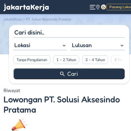
Pasang Loke
Gelap
JakartaKerja
>
PT. Solusi Aksesindo Pratama
Lokasi
Lulusan
Tanpa Pengalaman
1 – 2 Tahun
3 – 4 Tahun
5 Tahun L
Riwayat
Lowongan
PT. Solusi Aksesindo
Pratama