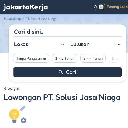
Pasang Loke
Gelap
JakartaKerja
>
PT. Solusi Jasa Niaga
Lokasi
Lulusan
Tanpa Pengalaman
1 – 2 Tahun
3 – 4 Tahun
5 Tahun L
Riwayat
Lowongan
PT. Solusi Jasa Niaga