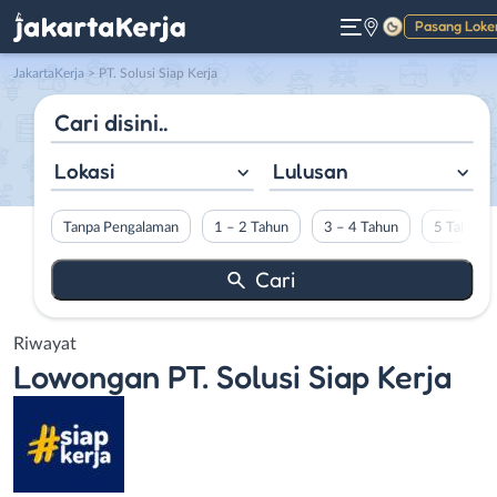
Pasang Loke
Gelap
JakartaKerja
>
PT. Solusi Siap Kerja
Lokasi
Lulusan
Tanpa Pengalaman
1 – 2 Tahun
3 – 4 Tahun
5 Tahun L
Riwayat
Lowongan
PT. Solusi Siap Kerja