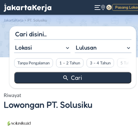
Pasang Loke
Gelap
JakartaKerja
>
PT. Solusiku
Lokasi
Lulusan
Tanpa Pengalaman
1 – 2 Tahun
3 – 4 Tahun
5 Tahun L
Riwayat
Lowongan
PT. Solusiku