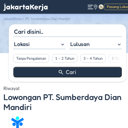
Pasang Loke
Gelap
JakartaKerja
>
PT. Sumberdaya Dian Mandiri
Lokasi
Lulusan
Tanpa Pengalaman
1 – 2 Tahun
3 – 4 Tahun
5 Tahun L
Riwayat
Lowongan
PT. Sumberdaya Dian
Mandiri