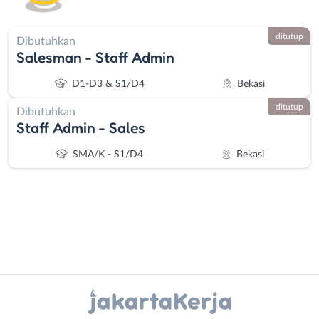
ditutup
Dibutuhkan
Salesman - Staff Admin
D1-D3 & S1/D4
Bekasi
ditutup
Dibutuhkan
Staff Admin - Sales
SMA/K - S1/D4
Bekasi
Instagram
WhatsApp
Administrasi
Bebas
Ahli
(Remote
X - Twitter
Telegram
Gizi
Work)
Ahli
Bekasi
Kanal Lainnya..
Kecantikan
Bogor