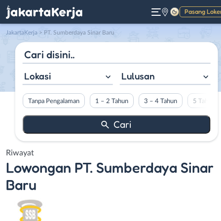
Pasang Loke
Gelap
JakartaKerja
>
PT. Sumberdaya Sinar Baru
Lokasi
Lulusan
Tanpa Pengalaman
1 – 2 Tahun
3 – 4 Tahun
5 Tahun L
Riwayat
Lowongan
PT. Sumberdaya Sinar
Baru