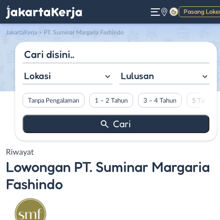
Pasang Loke
Gelap
JakartaKerja
>
PT. Suminar Margaria Fashindo
Lokasi
Lulusan
Tanpa Pengalaman
1 – 2 Tahun
3 – 4 Tahun
5 Tahun L
Riwayat
Lowongan
PT. Suminar Margaria
Fashindo