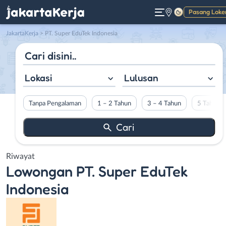
Pasang Loke
Gelap
JakartaKerja
>
PT. Super EduTek Indonesia
Lokasi
Lulusan
Tanpa Pengalaman
1 – 2 Tahun
3 – 4 Tahun
5 Tahun L
Riwayat
Lowongan
PT. Super EduTek
Indonesia