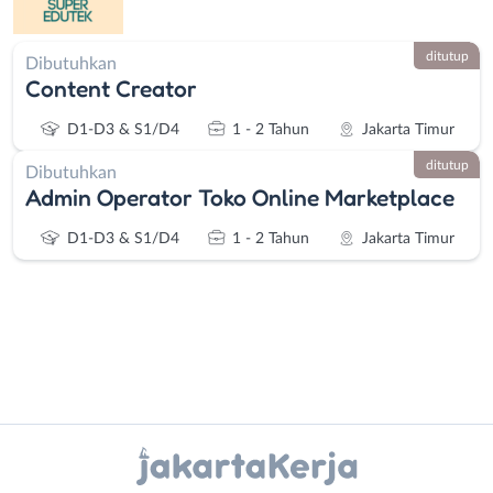
ditutup
Dibutuhkan
Content Creator
D1-D3 & S1/D4
1 - 2 Tahun
Jakarta Timur
ditutup
Dibutuhkan
Admin Operator Toko Online Marketplace
D1-D3 & S1/D4
1 - 2 Tahun
Jakarta Timur
Instagram
WhatsApp
Administrasi
Bebas
Ahli
(Remote
X - Twitter
Telegram
Gizi
Work)
Ahli
Bekasi
Kanal Lainnya..
Kecantikan
Bogor