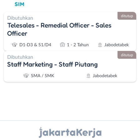
ditutup
Dibutuhkan
Telesales - Remedial Officer - Sales
Officer
D1-D3 & S1/D4
1 - 2 Tahun
Jabodetabek
ditutup
Dibutuhkan
Staff Marketing - Staff Piutang
SMA / SMK
Jabodetabek
Instagram
WhatsApp
Administrasi
Bebas
X - Twitter
Telegram
Ahli
(Remote
Gizi
Work)
Kanal Lainnya..
Ahli
Bekasi