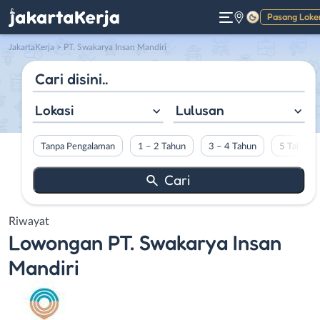
Pasang Loke
Gelap
JakartaKerja
>
PT. Swakarya Insan Mandiri
Lokasi
Lulusan
Tanpa Pengalaman
1 – 2 Tahun
3 – 4 Tahun
5 Tahun L
Riwayat
Lowongan
PT. Swakarya Insan
Mandiri