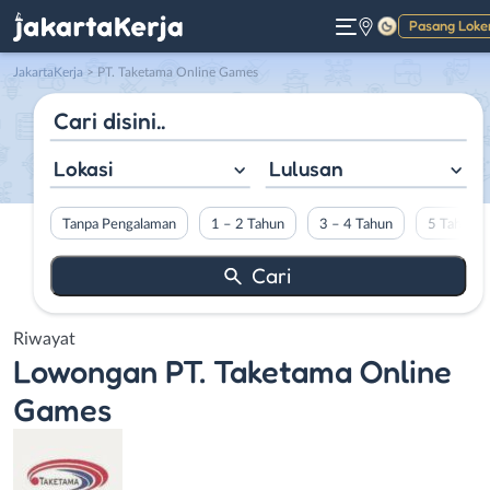
Pasang Loke
Gelap
JakartaKerja
>
PT. Taketama Online Games
Lokasi
Lulusan
Tanpa Pengalaman
1 – 2 Tahun
3 – 4 Tahun
5 Tahun L
Riwayat
Lowongan
PT. Taketama Online
Games