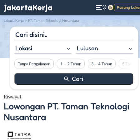
Pasang Loke
Gelap
JakartaKerja
>
PT. Taman Teknologi Nusantara
Lokasi
Lulusan
Tanpa Pengalaman
1 – 2 Tahun
3 – 4 Tahun
5 Tahun L
Riwayat
Lowongan
PT. Taman Teknologi
Nusantara