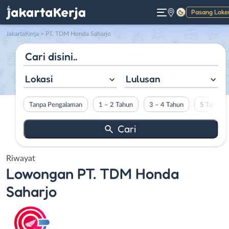
Pasang Loke
Gelap
JakartaKerja
>
PT. TDM Honda Saharjo
Lokasi
Lulusan
Tanpa Pengalaman
1 – 2 Tahun
3 – 4 Tahun
5 Tahun L
Riwayat
Lowongan
PT. TDM Honda
Saharjo