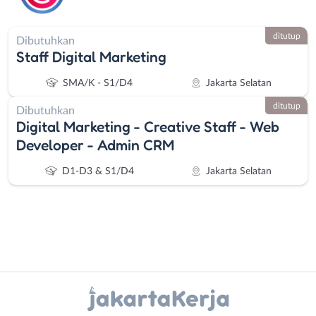
ditutup
Dibutuhkan
Staff Digital Marketing
SMA/K - S1/D4
Jakarta Selatan
ditutup
Dibutuhkan
Digital Marketing - Creative Staff - Web
Developer - Admin CRM
D1-D3 & S1/D4
Jakarta Selatan
Instagram
WhatsApp
Administrasi
Bebas
X - Twitter
Telegram
Ahli
(Remote
Gizi
Work)
Kanal Lainnya..
Ahli
Bekasi