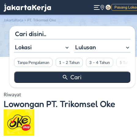
Pasang Loke
Gelap
JakartaKerja
>
PT. Trikomsel Oke
Lokasi
Lulusan
Tanpa Pengalaman
1 – 2 Tahun
3 – 4 Tahun
5 Tahun L
Riwayat
Lowongan
PT. Trikomsel Oke