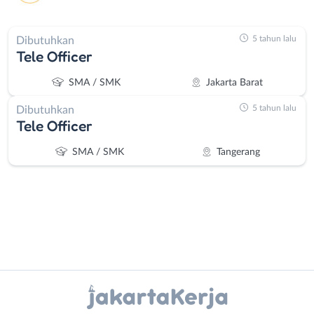
5 tahun lalu
Dibutuhkan
Tele Officer
SMA / SMK
Jakarta Barat
5 tahun lalu
Dibutuhkan
Tele Officer
SMA / SMK
Tangerang
Instagram
WhatsApp
Administrasi
Bebas
Ahli
(Remote
X - Twitter
Telegram
Gizi
Work)
Ahli
Bekasi
Kanal Lainnya..
Kecantikan
Bogor