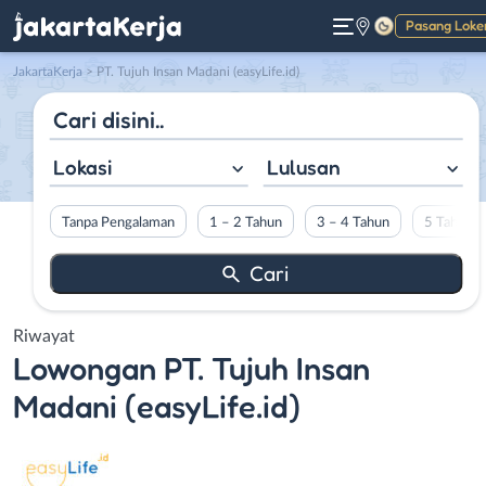
Pasang Loke
Gelap
JakartaKerja
>
PT. Tujuh Insan Madani (easyLife.id)
Lokasi
Lulusan
Tanpa Pengalaman
1 – 2 Tahun
3 – 4 Tahun
5 Tahun L
Riwayat
Lowongan
PT. Tujuh Insan
Madani (easyLife.id)