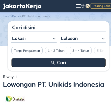
Pasang Loke
Gelap
JakartaKerja
>
PT. Unikids Indonesia
Lokasi
Lulusan
Tanpa Pengalaman
1 – 2 Tahun
3 – 4 Tahun
5 Tahun L
Riwayat
Lowongan
PT. Unikids Indonesia