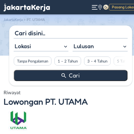
Pasang Loke
Gelap
JakartaKerja
>
PT. UTAMA
Lokasi
Lulusan
Tanpa Pengalaman
1 – 2 Tahun
3 – 4 Tahun
5 Tahun L
Riwayat
Lowongan
PT. UTAMA