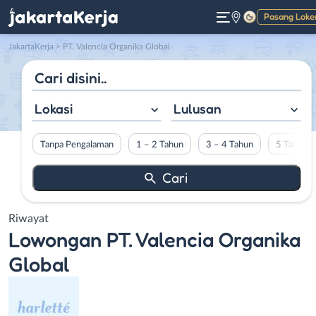
Pasang Loke
Gelap
JakartaKerja
>
PT. Valencia Organika Global
Lokasi
Lulusan
Tanpa Pengalaman
1 – 2 Tahun
3 – 4 Tahun
5 Tahun L
Riwayat
Lowongan
PT. Valencia Organika
Global