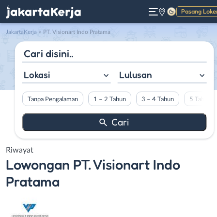
Pasang Loke
Gelap
JakartaKerja
>
PT. Visionart Indo Pratama
Lokasi
Lulusan
Tanpa Pengalaman
1 – 2 Tahun
3 – 4 Tahun
5 Tahun L
Riwayat
Lowongan
PT. Visionart Indo
Pratama