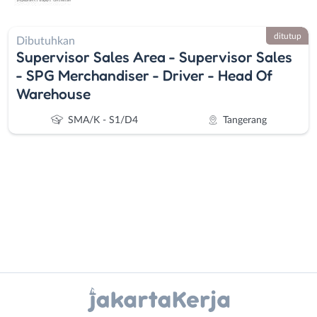
ditutup
Dibutuhkan
Supervisor Sales Area - Supervisor Sales
- SPG Merchandiser - Driver - Head Of
Warehouse
SMA/K - S1/D4
Tangerang
Administrasi
Bebas
Ahli
(Remote
Instagram
WhatsApp
Gizi
Work)
Ahli
Bekasi
X - Twitter
Telegram
Kecantikan
Bogor
Analis
Depok
Kanal Lainnya..
/
Jakarta