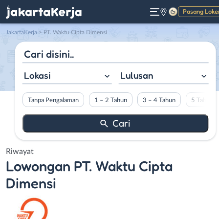
Pasang Loke
Gelap
JakartaKerja
>
PT. Waktu Cipta Dimensi
Lokasi
Lulusan
Tanpa Pengalaman
1 – 2 Tahun
3 – 4 Tahun
5 Tahun L
Riwayat
Lowongan
PT. Waktu Cipta
Dimensi