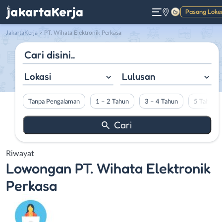
Pasang Loke
Gelap
JakartaKerja
>
PT. Wihata Elektronik Perkasa
Lokasi
Lulusan
Tanpa Pengalaman
1 – 2 Tahun
3 – 4 Tahun
5 Tahun L
Riwayat
Lowongan
PT. Wihata Elektronik
Perkasa