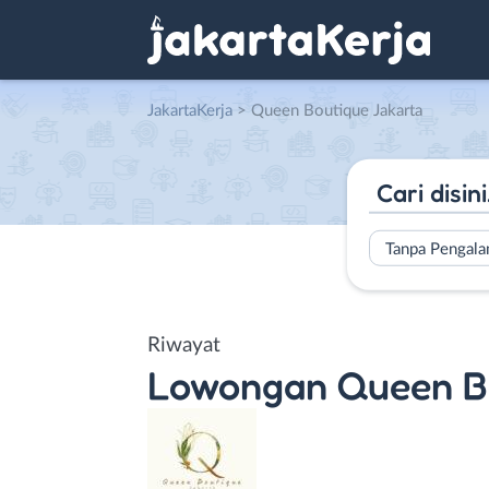
JakartaKerja
>
Queen Boutique Jakarta
Tanpa Pengal
Riwayat
Lowongan
Queen B