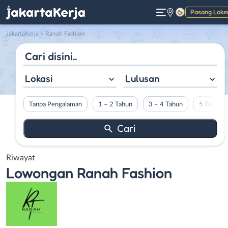
Pasang Loke
Gelap
JakartaKerja
>
Ranah Fashion
Lokasi
Lulusan
Tanpa Pengalaman
1 – 2 Tahun
3 – 4 Tahun
5 Tahun L
Riwayat
Lowongan
Ranah Fashion