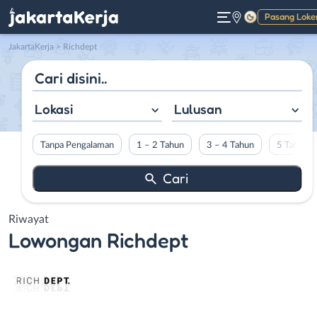
Pasang Loke
Gelap
JakartaKerja
>
Richdept
Lokasi
Lulusan
Tanpa Pengalaman
1 – 2 Tahun
3 – 4 Tahun
5 Tahun L
Riwayat
Lowongan
Richdept