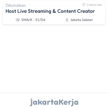
3 tahun lalu
Dibutuhkan
Host Live Streaming & Content Creator
SMA/K - S1/D4
Jakarta Selatan
Administrasi
Bebas
Ahli
(Remote
Gizi
Work)
Ahli
Bekasi
Kecantikan
Bogor
Analis
Depok
Instagram
WhatsApp
/
Jakarta
Peneliti
Barat
X - Twitter
Telegram
Animator
Jakarta
Apoteker
Pusat
Kanal Lainnya..
Arsitek
Jakarta