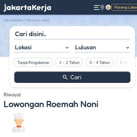
Pasang Loke
Gelap
JakartaKerja
>
Roemah Noni
Lokasi
Lulusan
Tanpa Pengalaman
1 – 2 Tahun
3 – 4 Tahun
5 Tahun L
Riwayat
Lowongan
Roemah Noni