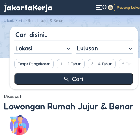
Pasang Loke
Gelap
JakartaKerja
>
Rumah Jujur & Benar
Lokasi
Lulusan
Tanpa Pengalaman
1 – 2 Tahun
3 – 4 Tahun
5 Tahun L
Riwayat
Lowongan
Rumah Jujur & Benar