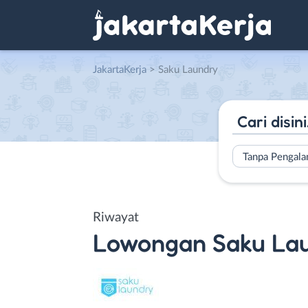
JakartaKerja
>
Saku Laundry
Tanpa Pengal
Riwayat
Lowongan
Saku La