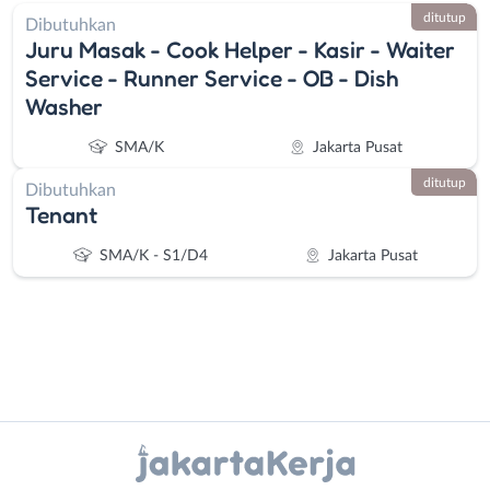
ditutup
Dibutuhkan
Juru Masak - Cook Helper - Kasir - Waiter
Service - Runner Service - OB - Dish
Washer
SMA/K
Jakarta Pusat
ditutup
Dibutuhkan
Tenant
SMA/K - S1/D4
Jakarta Pusat
Instagram
WhatsApp
Administrasi
Bebas
Ahli
(Remote
X - Twitter
Telegram
Gizi
Work)
Kanal Lainnya..
Ahli
Bekasi