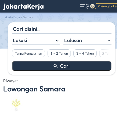
Pasang Loke
Gelap
JakartaKerja
>
Samara
Lokasi
Lulusan
Tanpa Pengalaman
1 – 2 Tahun
3 – 4 Tahun
5 Tahun L
Riwayat
Lowongan
Samara