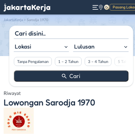
Pasang Loke
Gelap
JakartaKerja
>
Sarodja 1970
Lokasi
Lulusan
Tanpa Pengalaman
1 – 2 Tahun
3 – 4 Tahun
5 Tahun L
Riwayat
Lowongan
Sarodja 1970