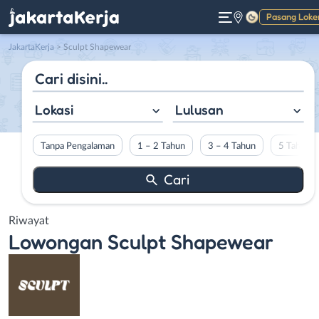
Pasang Loke
Gelap
JakartaKerja
>
Sculpt Shapewear
Lokasi
Lulusan
Tanpa Pengalaman
1 – 2 Tahun
3 – 4 Tahun
5 Tahun L
Riwayat
Lowongan
Sculpt Shapewear