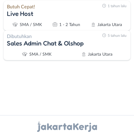
1 tahun lalu
Butuh Cepat!
Live Host
SMA / SMK
1 - 2 Tahun
Jakarta Utara
5 tahun lalu
Dibutuhkan
Sales Admin Chat & Olshop
SMA / SMK
Jakarta Utara
Administrasi
Bebas
Ahli
(Remote
Instagram
WhatsApp
Gizi
Work)
Ahli
Bekasi
X - Twitter
Telegram
Kecantikan
Bogor
Analis
Depok
Kanal Lainnya..