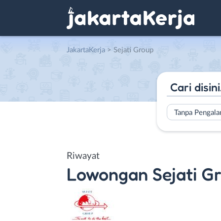
JakartaKerja
>
Sejati Group
Tanpa Pengal
Riwayat
Lowongan
Sejati G