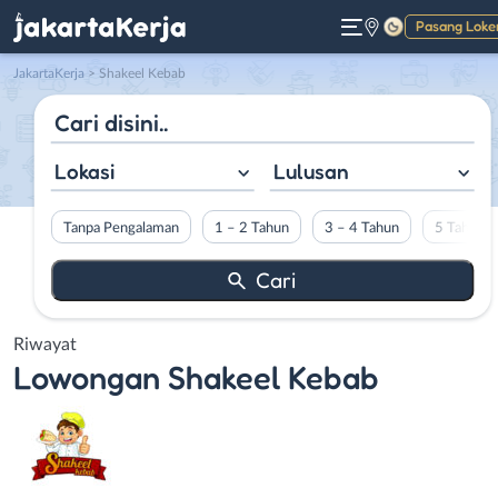
Pasang Loke
Gelap
JakartaKerja
>
Shakeel Kebab
Lokasi
Lulusan
Tanpa Pengalaman
1 – 2 Tahun
3 – 4 Tahun
5 Tahun L
Riwayat
Lowongan
Shakeel Kebab